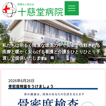
私
た
ち
は
明
る
く
清
潔
な
環
境
の
中
で
安
全
で
信
頼
さ
れ
る
医
療
と
暖
か
く
安
ら
げ
る
看
護
と
介
護
を
ひ
と
り
ひ
と
り
手
渡
し
で
提
供
い
た
し
ま
す
。
2026年6月26日
骨密度検査をうけましょう