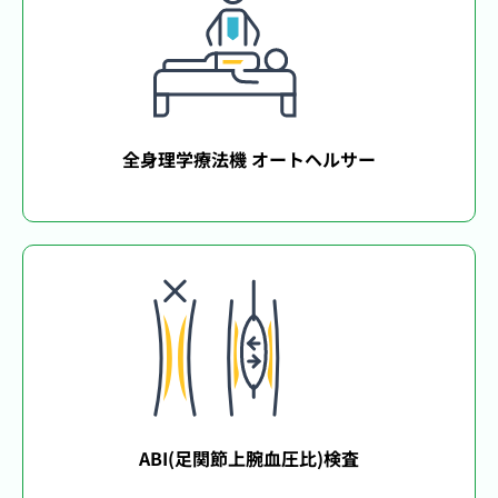
全身理学療法機 オートヘルサー
ABI(足関節上腕血圧比)検査