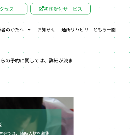
クセス
初診受付サービス
係者のかたへ
お知らせ
通所リハビリ ともろー園
からの予約に関しては、詳細が決ま
報
生会では、随時人材を募集