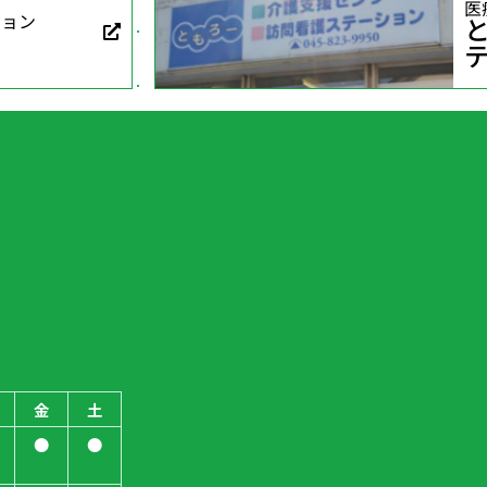
医
ション
金
土
●
●