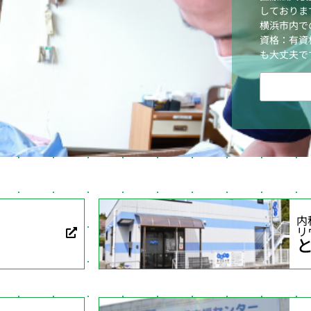
しておりま
横浜市内で
資格：有資
も大丈夫で
内
リ