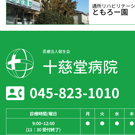
通所リハビリテー
ともろー園
診療時間/曜日
月
火
水
木
9:00~12:00
●
●
●
●
(11：30 受付終了)