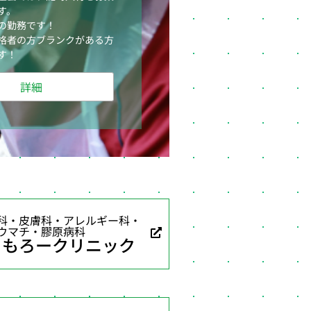
す。
の勤務です！
格者の方ブランクがある方
す！
詳細
科・皮膚科・アレルギー科・
ウマチ・膠原病科
ともろークリニック