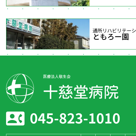
通所リハビリテー
ともろー園