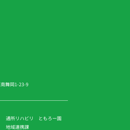
舞岡1-23-9
通所リハビリ ともろー園
地域連携課