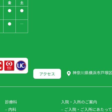
金
土
●
●
●
―
神奈川県横浜市戸塚区南
アクセス
診療科
入院・入所のご案内
– 内科
– ご入院・ご入所にあたって