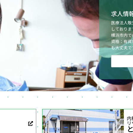
求人情
医療法人敬
しておりま
横浜市内で
資格：有資
も大丈夫で
内
リ