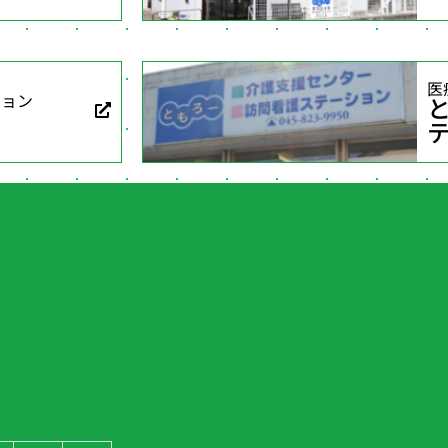
医
ション