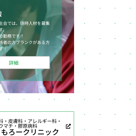
報
生会では、随時人材を募集
す。
の勤務です！
格者の方ブランクがある方
す！
詳細
科・皮膚科・アレルギー科・
ウマチ・膠原病科
ともろークリニック